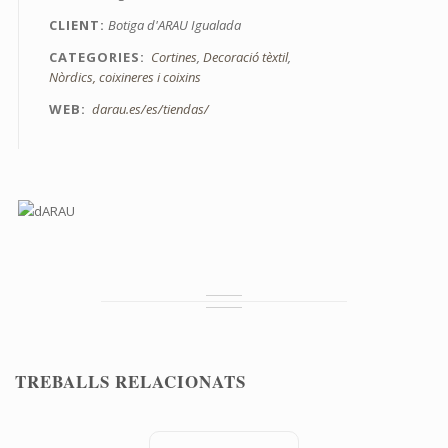
CLIENT
Botiga d'ARAU Igualada
CATEGORIES
Cortines
Decoració tèxtil
Nòrdics, coixineres i coixins
WEB
darau.es/es/tiendas/
TREBALLS RELACIONATS