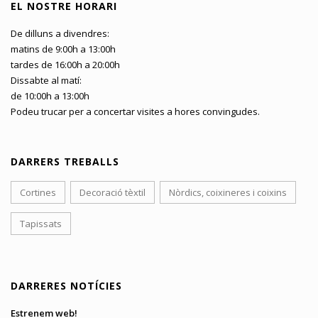
EL NOSTRE HORARI
De dilluns a divendres:
matins de 9:00h a 13:00h
tardes de 16:00h a 20:00h
Dissabte al matí:
de 10:00h a 13:00h
Podeu trucar per a concertar visites a hores convingudes.
DARRERS TREBALLS
Cortines
Decoració tèxtil
Nòrdics, coixineres i coixins
Tapissats
DARRERES NOTÍCIES
Estrenem web!