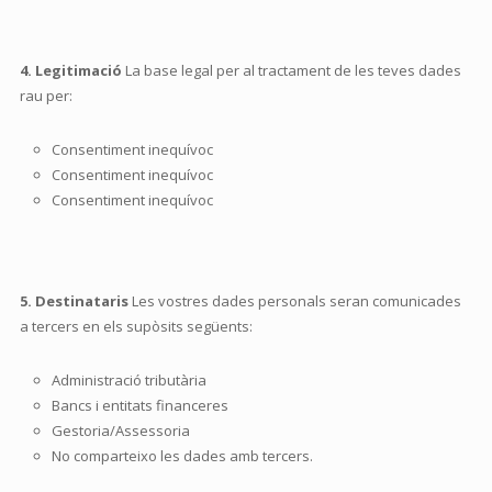
4. Legitimació
La base legal per al tractament de les teves dades
rau per:
Consentiment inequívoc
Consentiment inequívoc
Consentiment inequívoc
5. Destinataris
Les vostres dades personals seran comunicades
a tercers en els supòsits següents:
Administració tributària
Bancs i entitats financeres
Gestoria/Assessoria
No comparteixo les dades amb tercers.