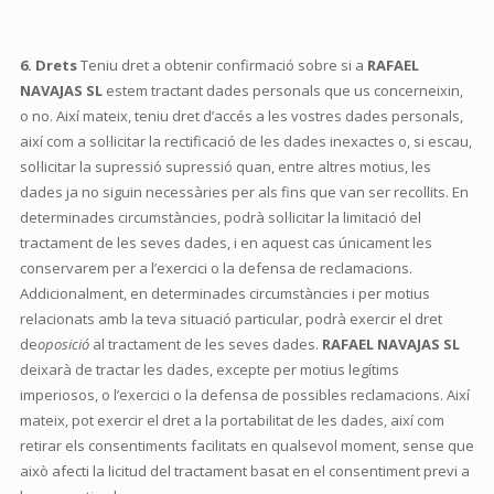
6. Drets
Teniu dret a obtenir confirmació sobre si a
RAFAEL
NAVAJAS SL
estem tractant dades personals que us concerneixin,
o no. Així mateix, teniu dret d’accés a les vostres dades personals,
així com a sol·licitar la rectificació de les dades inexactes o, si escau,
sol·licitar la supressió supressió quan, entre altres motius, les
dades ja no siguin necessàries per als fins que van ser recollits. En
determinades circumstàncies, podrà sol·licitar la limitació del
tractament de les seves dades, i en aquest cas únicament les
conservarem per a l’exercici o la defensa de reclamacions.
Addicionalment, en determinades circumstàncies i per motius
relacionats amb la teva situació particular, podrà exercir el dret
de
oposició
al tractament de les seves dades.
RAFAEL NAVAJAS SL
deixarà de tractar les dades, excepte per motius legítims
imperiosos, o l’exercici o la defensa de possibles reclamacions. Així
mateix, pot exercir el dret a la portabilitat de les dades, així com
retirar els consentiments facilitats en qualsevol moment, sense que
això afecti la licitud del tractament basat en el consentiment previ a