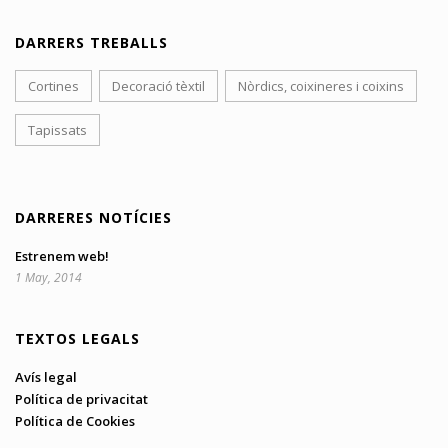
DARRERS TREBALLS
Cortines
Decoració tèxtil
Nòrdics, coixineres i coixins
Tapissats
DARRERES NOTÍCIES
Estrenem web!
1 May, 2014
TEXTOS LEGALS
Avís legal
Política de privacitat
Política de Cookies