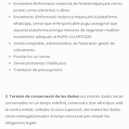
Enviament d’informació comercial de l’entitat mitjançant correu
postal, correu electrònic o altres
Enviaments d’informació recíproca mitjançant la plataforma
whatsapp, sense que el Responsable pugui assegurar que
aquesta plataforma prengui mesures de seguretat i realitzin
tractaments adequats al RGPD i la LOPDGDD
Gestió comptable, administrativa, de facturació i gestió de
cobraments.
Prestar-los un servei
Servei postvenda i fidelització
Tramitació de pressupostos
3. Termini de conservació de les dades
Les vostres dades seran
conservades en un temps indefinit, comercial o d’un altre tipus amb
la nostra entitat, sol·liciteu la seva supressió, així mateix les dades
seran emmagatzemades el temps necessari per complir les
obligacions legals.