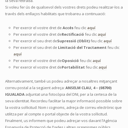
la seva retirada.
Si voleu fer ús de qualsevol dels vostres drets podeu realitzar-los a
través dels enllaços habilitats que trobareu a continuació:
Per exercir el vostre dret de
Accés
feu clic
aquí
Per exercir el vostre dret de
Rectificació
feu clic
aquí
Per exercir el seu dret de
Supressió (Oblit)
feu clic
aquí
Per exercir el seu dret de
Limitació del Tractament
feu clic
aquí
Per exercir el vostre dret de
Oposició
feu clic
aquí
Per exercir el vostre dret de
Portabilitat
feu clic
aquí
Alternativament, també us podeu adreçar a nosaltres mitjançant
correu postal a la següent adreça:
ANSELM CLAU, 4 – (08700)
IGUALADA
adjuntat una fotocòpia del DNI, per a la certesa de la
seva identitat. Recordeu facilitar la major informació possible sobre
la vostra sol·licitud: Nom i cognoms, adreça de correu electrònic que
utilitza per al compte o portal objecte de la vostra sol·licitud.
Finalment, us informem que podeu adreçar-vos davant l’Agència
Espanyola de Protecció de Dades i altres organismes públics